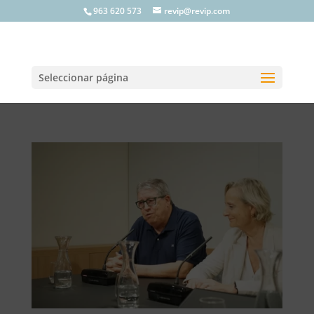
963 620 573
revip@revip.com
Seleccionar página