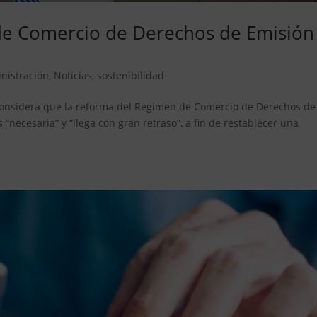
de Comercio de Derechos de Emisión
nistración
,
Noticias
,
sostenibilidad
, considera que la reforma del Régimen de Comercio de Derechos de
“necesaria” y “llega con gran retraso”, a fin de restablecer una