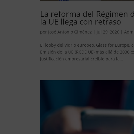
La reforma del Régimen 
la UE llega con retraso
por
José Antonio Giménez
|
Jul 29, 2026
|
Admi
El lobby del vidrio europeo, Glass for Europe
Emisión de la UE (RCDE UE) más allá de 2030 es 
justificación empresarial creíble para la...