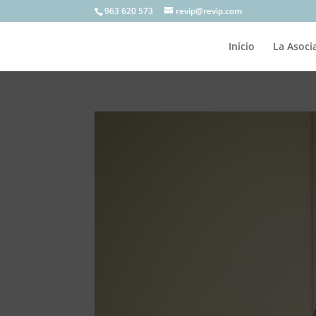
963 620 573
revip@revip.com
Inicio
La Asoci