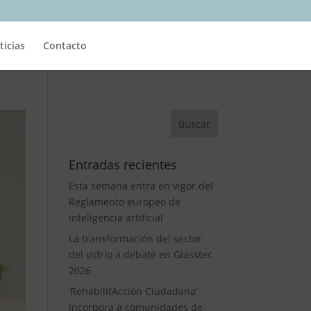
ticias
Contacto
Entradas recientes
Esta semana entra en vigor del
Reglamento europeo de
inteligencia artificial
La transformación del sector
del vidrio a debate en Glasstec
2026
‘RehabilitAcción Ciudadana’
incorpora a comunidades de