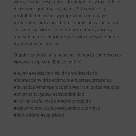
vidrio, es más resistente a los impactos y más difícil
de romper que una sola capa. Esto reduce la
posibilidad de robos y proporciona una mayor
protección contra accidentes domésticos. Incluso si
se rompe, el vidrio se mantendrá unido gracias a
una lámina de seguridad que evita la dispersión de
fragmentos peligrosos.
Si quieres unirte a la patronal, contacta con nosotros
📲 www.revip.com (Enlace en bio)
#REVIP #Asociacion #ividrio #VidrioPlano
#fabricacionvidrio #climalit #PuertasCorrederas
#fachadas #mamparasBaño #cerramientos #suelos
#ahorroenergetico #sostenibilidad
#vidriotransformado #vidriotemplado
#aislamientoacústico #aislamientotérmico
#doblevidrio #seguridad