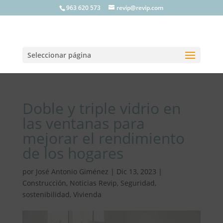
963 620 573
revip@revip.com
Seleccionar página
Doble y triple vidrio en
las ventanas para
mejorar el rendimiento
de los hogares
por
José Antonio Giménez
|
Dic 13, 2023
|
Construcción
,
Noticias Revip
,
Seguridad
,
sostenibilidad
,
Vivienda