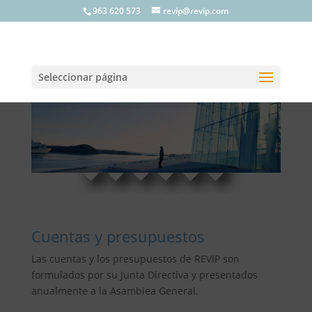
963 620 573
revip@revip.com
Seleccionar página
Cuentas y presupuestos
Las cuentas y los presupuestos de REVIP son
formulados por su Junta Directiva y presentados
anualmente a la Asamblea General.