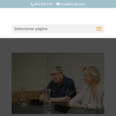
963 620 573
revip@revip.com
Seleccionar página