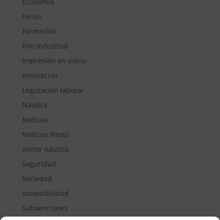
Economía
Ferias
Formación
Frío Industrial
Impresión en vidrio
Innovación
Legislación laboral
Náutica
Noticias
Noticias Revip
sector náutico
Seguridad
Sociedad
sostenibilidad
Subvenciones