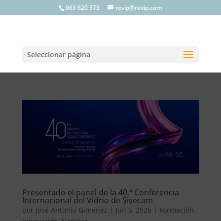
963 620 573
revip@revip.com
Seleccionar página
Presentado el panel de la 40.ª Conferencia
Internacional del Vidrio de Şişecam
por
José Antonio Giménez
|
Jun 5, 2026
|
Formación
,