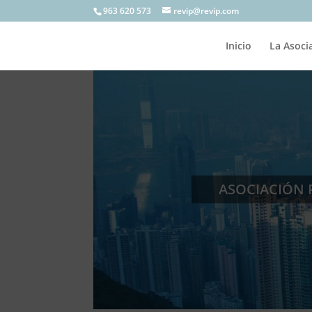
963 620 573
revip@revip.com
Inicio
La Asoci
ASOCIACIÓN 