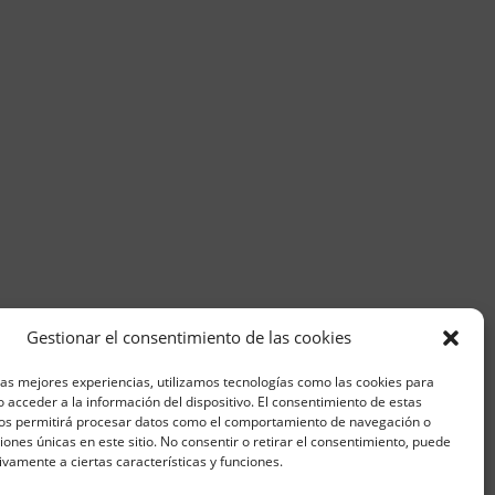
Gestionar el consentimiento de las cookies
las mejores experiencias, utilizamos tecnologías como las cookies para
 acceder a la información del dispositivo. El consentimiento de estas
nos permitirá procesar datos como el comportamiento de navegación o
ciones únicas en este sitio. No consentir o retirar el consentimiento, puede
LANO
ivamente a ciertas características y funciones.