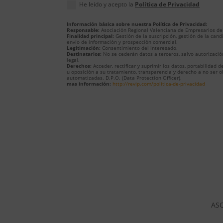
He leido y acepto la
Política de Privacidad
Información básica sobre nuestra Política de Privacidad:
Responsable:
Asociación Regional Valenciana de Empresarios del
Finalidad principal:
Gestión de la suscripción, gestión de la cand
envío de información y prospección comercial.
Legitimación:
Consentimiento del interesado.
Destinatarios:
No se cederán datos a terceros, salvo autorizació
legal.
Derechos:
Acceder, rectificar y suprimir los datos, portabilidad d
u oposición a su tratamiento, transparencia y derecho a no ser o
automatizadas. D.P.O. (Data Protection Officer).
mas información:
http://revip.com/politica-de-privacidad
ASO