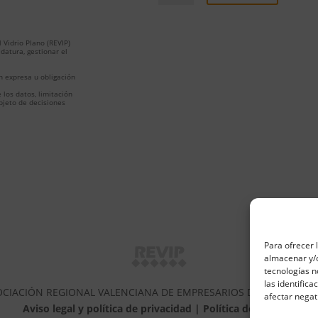
 Vidrio Plano (REVIP)
idatura, gestionar el
n expresa u obligación
e los datos, limitación
bjeto de decisiones
Para ofrecer 
almacenar y/o
tecnologías 
las identifica
CIACIÓN REGIONAL VALENCIANA DE EMPRESARIOS DEL VIDRIO P
afectar negat
Aviso legal y política de privacidad
| Política de Cookies