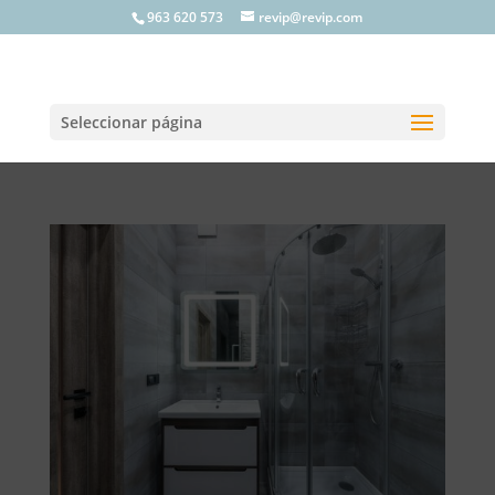
963 620 573
revip@revip.com
Seleccionar página