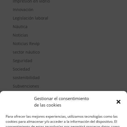
Impresión en vidrio
Innovación
Legislación laboral
Náutica
Noticias
Noticias Revip
sector náutico
Seguridad
Sociedad
sostenibilidad
Subvenciones
Suelos pisables
Gestionar el consentimiento
Transporte
de las cookies
Vivienda
Para ofrecer las mejores experiencias, utilizamos tecnologías como las
cookies para almacenar y/o acceder a la información del dispositivo. El
consentimiento de estas tecnologías nos permitirá procesar datos como