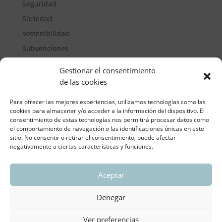
Seguridad
Sociedad
sostenibilidad
Subvenciones
Suelos pisables
Gestionar el consentimiento
Transporte
de las cookies
Vivienda
Para ofrecer las mejores experiencias, utilizamos tecnologías como las
cookies para almacenar y/o acceder a la información del dispositivo. El
consentimiento de estas tecnologías nos permitirá procesar datos como
el comportamiento de navegación o las identificaciones únicas en este
sitio. No consentir o retirar el consentimiento, puede afectar
negativamente a ciertas características y funciones.
Aceptar
ASOCIACIÓN REGIONAL VALENCIANA DE
EMPRESARIOS DEL VIDRIO PLANO
Denegar
Aviso legal y política de privacidad
| Política de
Cookies
Ver preferencias