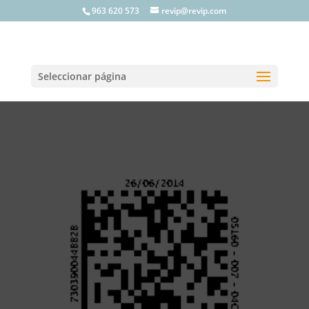
963 620 573
revip@revip.com
Seleccionar página