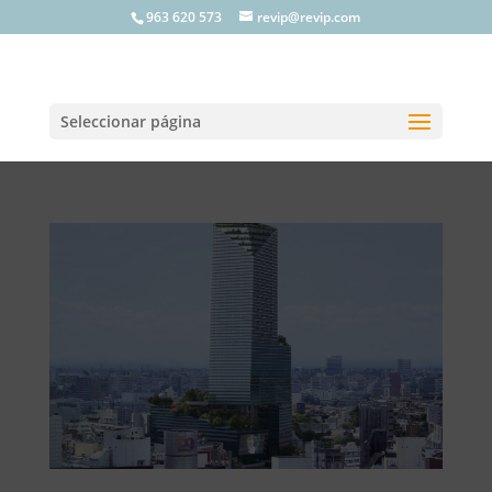
963 620 573
revip@revip.com
Seleccionar página