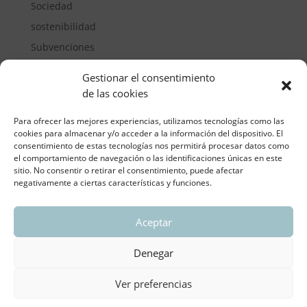
Sociedad
sostenibilidad
Subvenciones
Suelos pisables
Gestionar el consentimiento
Transporte
de las cookies
Vivienda
Para ofrecer las mejores experiencias, utilizamos tecnologías como las
cookies para almacenar y/o acceder a la información del dispositivo. El
consentimiento de estas tecnologías nos permitirá procesar datos como
el comportamiento de navegación o las identificaciones únicas en este
sitio. No consentir o retirar el consentimiento, puede afectar
negativamente a ciertas características y funciones.
Aceptar
ASOCIACIÓN REGIONAL VALENCIANA DE
EMPRESARIOS DEL VIDRIO PLANO
Denegar
Aviso legal y política de privacidad
| Política de
Cookies
Ver preferencias