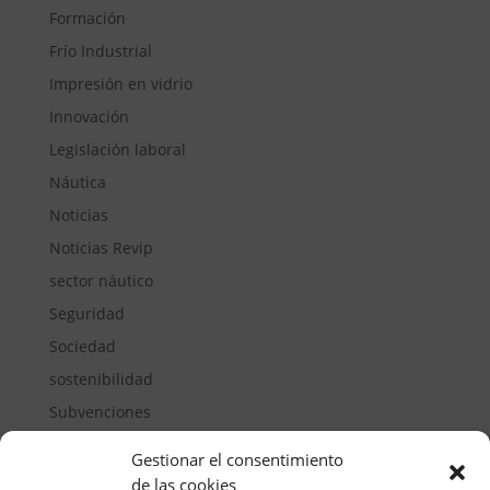
Formación
Frío Industrial
Impresión en vidrio
Innovación
Legislación laboral
Náutica
Noticias
Noticias Revip
sector náutico
Seguridad
Sociedad
sostenibilidad
Subvenciones
Suelos pisables
Gestionar el consentimiento
Transporte
de las cookies