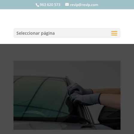
963 620 573
revip@revip.com
Seleccionar página