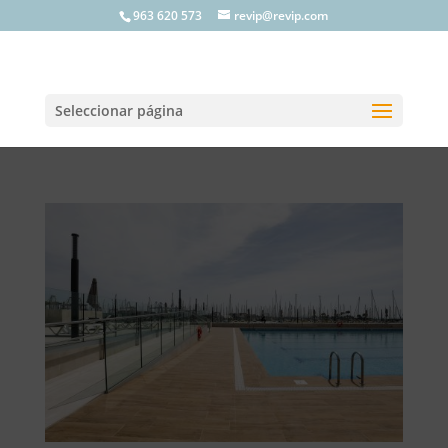
963 620 573
revip@revip.com
Seleccionar página