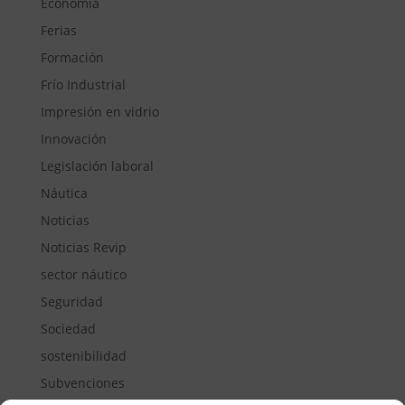
Economía
Ferias
Formación
Frío Industrial
Impresión en vidrio
Innovación
Legislación laboral
Náutica
Noticias
Noticias Revip
sector náutico
Seguridad
Sociedad
sostenibilidad
Subvenciones