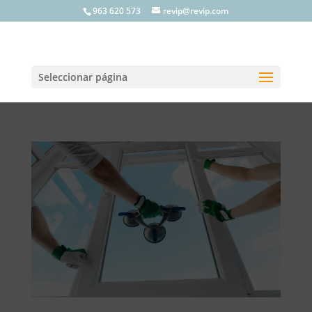
963 620 573
revip@revip.com
Seleccionar página