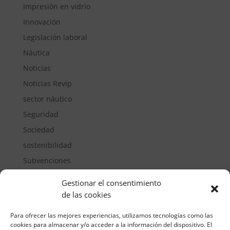
Impresión en vidrio
Innovación
Legislación laboral
Náutica
Noticias
Noticias Revip
sector náutico
Seguridad
Sociedad
sostenibilidad
Subvenciones
Suelos pisables
Gestionar el consentimiento
Transporte
de las cookies
Vivienda
Para ofrecer las mejores experiencias, utilizamos tecnologías como las
cookies para almacenar y/o acceder a la información del dispositivo. El