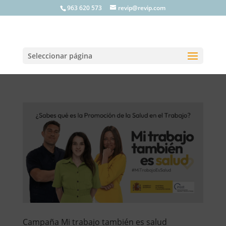
963 620 573
revip@revip.com
Seleccionar página
Campaña Mi trabajo también es salud