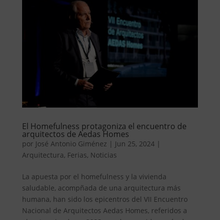
El Homefulness protagoniza el encuentro de
arquitectos de Aedas Homes
por
José Antonio Giménez
|
Jun 25, 2024
|
Arquitectura
,
Ferias
,
Noticias
La apuesta por el homefulness y la vivienda
saludable, acompñada de una arquitectura más
humana, han sido los epicentros del VII Encuentro
Nacional de Arquitectos Aedas Homes, referidos a