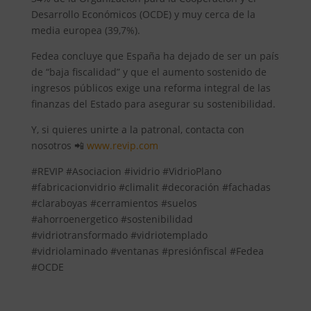
Desarrollo Económicos (OCDE) y muy cerca de la
media europea (39,7%).
Fedea concluye que España ha dejado de ser un país
de “baja fiscalidad” y que el aumento sostenido de
ingresos públicos exige una reforma integral de las
finanzas del Estado para asegurar su sostenibilidad.
Y, si quieres unirte a la patronal, contacta con
nosotros 📲
www.revip.com
#REVIP #Asociacion #ividrio #VidrioPlano
#fabricacionvidrio #climalit #decoración #fachadas
#claraboyas #cerramientos #suelos
#ahorroenergetico #sostenibilidad
#vidriotransformado #vidriotemplado
#vidriolaminado #ventanas #presiónfiscal #Fedea
#OCDE