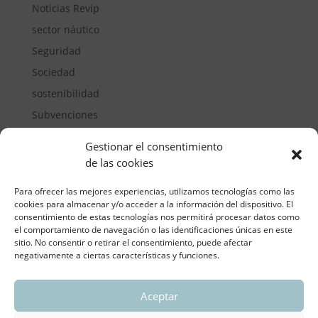
Noticias Revip
sector náutico
Seguridad
Sociedad
sostenibilidad
Subvenciones
Suelos pisables
Gestionar el consentimiento
Transporte
de las cookies
Vivienda
Para ofrecer las mejores experiencias, utilizamos tecnologías como las
cookies para almacenar y/o acceder a la información del dispositivo. El
consentimiento de estas tecnologías nos permitirá procesar datos como
el comportamiento de navegación o las identificaciones únicas en este
sitio. No consentir o retirar el consentimiento, puede afectar
negativamente a ciertas características y funciones.
Aceptar
ASOCIACIÓN REGIONAL VALENCIANA DE
EMPRESARIOS DEL VIDRIO PLANO