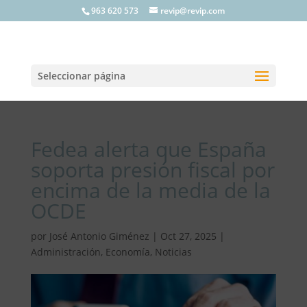
963 620 573
revip@revip.com
Seleccionar página
Fedea alerta que España
soporta presión fiscal por
encima de la media de la
OCDE
por
José Antonio Giménez
|
Oct 27, 2025
|
Administración
,
Economía
,
Noticias