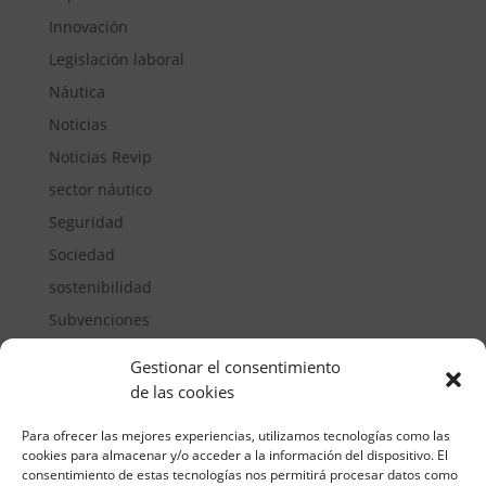
Innovación
Legislación laboral
Náutica
Noticias
Noticias Revip
sector náutico
Seguridad
Sociedad
sostenibilidad
Subvenciones
Suelos pisables
Gestionar el consentimiento
Transporte
de las cookies
Vivienda
Para ofrecer las mejores experiencias, utilizamos tecnologías como las
cookies para almacenar y/o acceder a la información del dispositivo. El
consentimiento de estas tecnologías nos permitirá procesar datos como