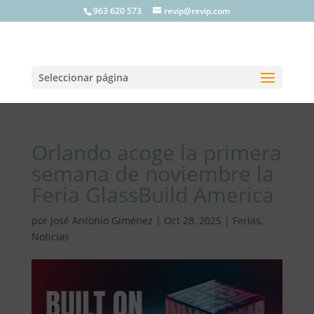
963 620 573
revip@revip.com
Seleccionar página
Orlando acoge la primera
semana de noviembre la
Feria GlassBuild America
por
José Antonio Giménez
|
Oct 28, 2025
|
Ferias
,
Noticias