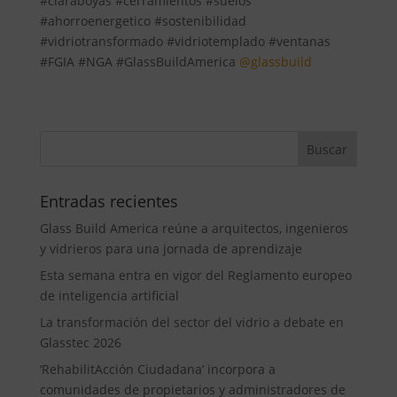
#claraboyas #cerramientos #suelos
#ahorroenergetico #sostenibilidad
#vidriotransformado #vidriotemplado #ventanas
#FGIA #NGA #GlassBuildAmerica
@glassbuild
Entradas recientes
Glass Build America reúne a arquitectos, ingenieros
y vidrieros para una jornada de aprendizaje
Esta semana entra en vigor del Reglamento europeo
de inteligencia artificial
La transformación del sector del vidrio a debate en
Glasstec 2026
‘RehabilitAcción Ciudadana’ incorpora a
comunidades de propietarios y administradores de