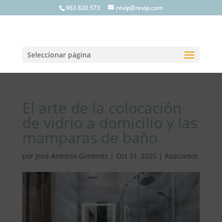
963 620 573
revip@revip.com
Seleccionar página
El arte de la colocación
de vidrio a domicilio y las
mamparas de baño
por
José Antonio Giménez
|
Oct 31, 2025
|
Asociados