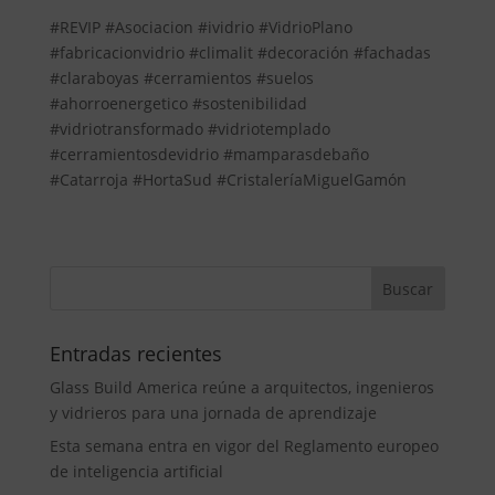
#REVIP #Asociacion #ividrio #VidrioPlano
#fabricacionvidrio #climalit #decoración #fachadas
#claraboyas #cerramientos #suelos
#ahorroenergetico #sostenibilidad
#vidriotransformado #vidriotemplado
#cerramientosdevidrio #mamparasdebaño
#Catarroja #HortaSud #CristaleríaMiguelGamón
Entradas recientes
Glass Build America reúne a arquitectos, ingenieros
y vidrieros para una jornada de aprendizaje
Esta semana entra en vigor del Reglamento europeo
de inteligencia artificial