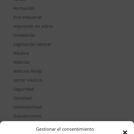
Formación
Frío Industrial
Impresión en vidrio
Innovación
Legislación laboral
Náutica
Noticias
Noticias Revip
sector náutico
Seguridad
Sociedad
sostenibilidad
Subvenciones
Suelos pisables
Gestionar el consentimiento
Transporte