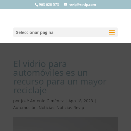
963 620 573
revip@revip.com
Seleccionar página
El vidrio para
automóviles es un
recurso para un mayor
reciclaje
por
José Antonio Giménez
|
Ago 18, 2023
|
Automoción
,
Noticias
,
Noticias Revip