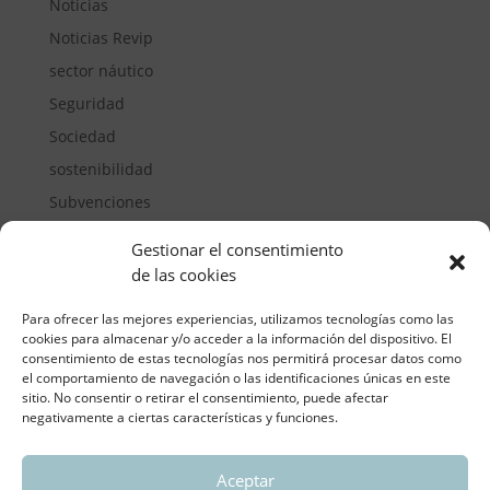
Noticias
Noticias Revip
sector náutico
Seguridad
Sociedad
sostenibilidad
Subvenciones
Suelos pisables
Gestionar el consentimiento
Transporte
de las cookies
Vivienda
Para ofrecer las mejores experiencias, utilizamos tecnologías como las
cookies para almacenar y/o acceder a la información del dispositivo. El
consentimiento de estas tecnologías nos permitirá procesar datos como
el comportamiento de navegación o las identificaciones únicas en este
sitio. No consentir o retirar el consentimiento, puede afectar
negativamente a ciertas características y funciones.
Aceptar
ASOCIACIÓN REGIONAL VALENCIANA DE