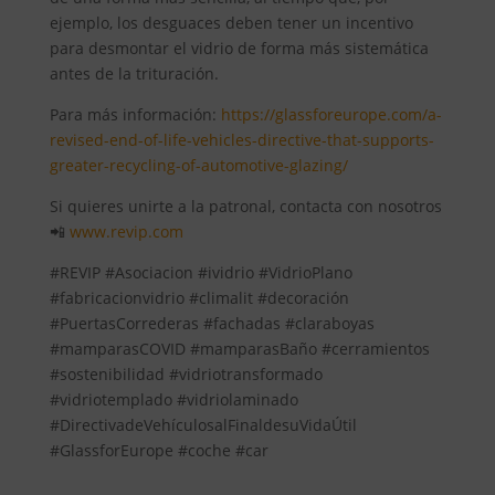
ejemplo, los desguaces deben tener un incentivo
para desmontar el vidrio de forma más sistemática
antes de la trituración.
Para más información:
https://glassforeurope.com/a-
revised-end-of-life-vehicles-directive-that-supports-
greater-recycling-of-automotive-glazing/
Si quieres unirte a la patronal, contacta con nosotros
📲
www.revip.com
#REVIP #Asociacion #ividrio #VidrioPlano
#fabricacionvidrio #climalit #decoración
#PuertasCorrederas #fachadas #claraboyas
#mamparasCOVID #mamparasBaño #cerramientos
#sostenibilidad #vidriotransformado
#vidriotemplado #vidriolaminado
#DirectivadeVehículosalFinaldesuVidaÚtil
#GlassforEurope #coche #car