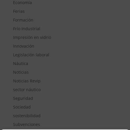
Economía
Ferias
Formación
Frío Industrial
Impresión en vidrio
Innovación
Legislación laboral
Náutica
Noticias
Noticias Revip
sector náutico
Seguridad
Sociedad
sostenibilidad
Subvenciones