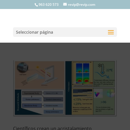
963 620 573
revip@revip.com
Seleccionar página
Científicos crean un acristalamiento