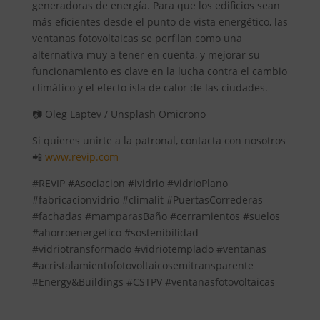
generadoras de energía. Para que los edificios sean
más eficientes desde el punto de vista energético, las
ventanas fotovoltaicas se perfilan como una
alternativa muy a tener en cuenta, y mejorar su
funcionamiento es clave en la lucha contra el cambio
climático y el efecto isla de calor de las ciudades.
📷 Oleg Laptev / Unsplash Omicrono
Si quieres unirte a la patronal, contacta con nosotros
📲
www.revip.com
#REVIP #Asociacion #ividrio #VidrioPlano
#fabricacionvidrio #climalit #PuertasCorrederas
#fachadas #mamparasBaño #cerramientos #suelos
#ahorroenergetico #sostenibilidad
#vidriotransformado #vidriotemplado #ventanas
#acristalamientofotovoltaicosemitransparente
#Energy&Buildings #CSTPV #ventanasfotovoltaicas