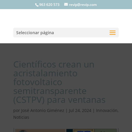
963 620 573
revip@revip.com
Seleccionar página
Científicos crean un
acristalamiento
fotovoltaico
semitransparente
(CSTPV) para ventanas
por
José Antonio Giménez
|
Jul 24, 2024
|
Innovación
,
Noticias