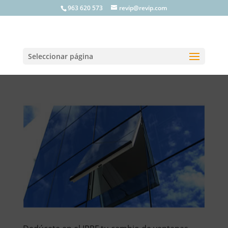
963 620 573
revip@revip.com
Seleccionar página