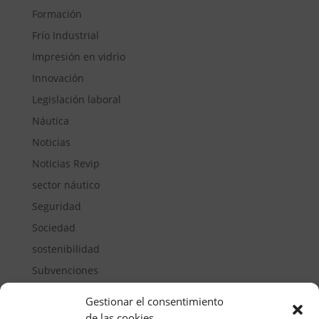
Formación
Frío Industrial
Impresión en vidrio
Innovación
Legislación laboral
Náutica
Noticias
Noticias Revip
sector náutico
Seguridad
Sociedad
sostenibilidad
Subvenciones
Suelos pisables
Gestionar el consentimiento
Transporte
de las cookies