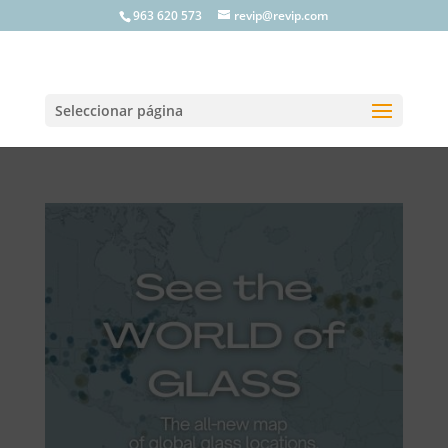
963 620 573
revip@revip.com
Seleccionar página