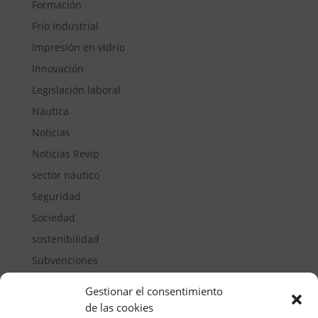
Formación
Frío Industrial
Impresión en vidrio
Innovación
Legislación laboral
Náutica
Noticias
Noticias Revip
sector náutico
Seguridad
Sociedad
sostenibilidad
Subvenciones
Suelos pisables
Gestionar el consentimiento
Transporte
de las cookies