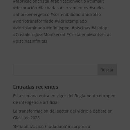
#fabricacioncristal #fabricacionvidrio #climalit
#decoración #fachadas #cerramientos #suelos
#ahorroenergetico #sostenibilidad #hidrofilo
#vidriotransformado #vidriotemplado
#vidriolaminado #infinitypool #piscinas #Asofap
#CristaleríaJoséMontserrat #CristaleríaMontserrat
#piscinasinfinitas
Entradas recientes
Esta semana entra en vigor del Reglamento europeo
de inteligencia artificial
La transformación del sector del vidrio a debate en
Glasstec 2026
‘RehabilitAcción Ciudadana’ incorpora a