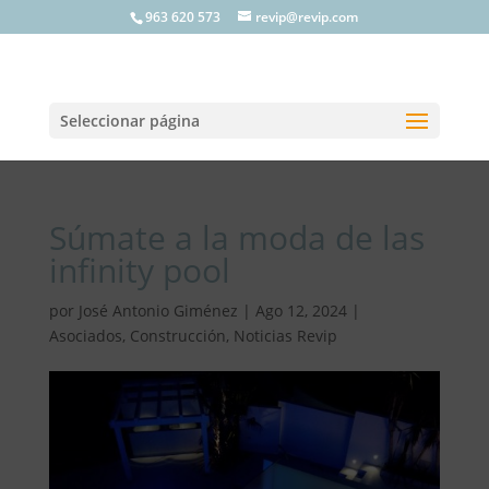
963 620 573
revip@revip.com
Seleccionar página
Súmate a la moda de las
infinity pool
por
José Antonio Giménez
|
Ago 12, 2024
|
Asociados
,
Construcción
,
Noticias Revip