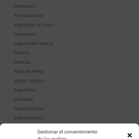
Formación
Frío Industrial
Impresión en vidrio
Innovación
Legislación laboral
Náutica
Noticias
Noticias Revip
sector náutico
Seguridad
Sociedad
sostenibilidad
Subvenciones
Suelos pisables
Gestionar el consentimiento
Transporte
de las cookies