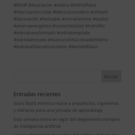
#REVIP #Asociacion #ividrio #VidrioPlano
#fabricacioncristal #fabricacionvidrio #climalit
#decoración #fachadas #cerramientos #suelos
#ahorroenergetico #sostenibilidad #hidrofilo
#vidriotransformado #vidriotemplado
#vidriolaminado #AsociaciónNacionaldelVidrio
#NationalGlassAssociation #WorldofGlass
Entradas recientes
Glass Build America reúne a arquitectos, ingenieros
y vidrieros para una jornada de aprendizaje
Esta semana entra en vigor del Reglamento europeo
de inteligencia artificial