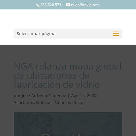
963 620 573
revip@revip.com
Seleccionar página
NGA relanza mapa global
de ubicaciones de
fabricación de vidrio
por
José Antonio Giménez
|
Ago 19, 2024
|
Asociados
,
Noticias
,
Noticias Revip