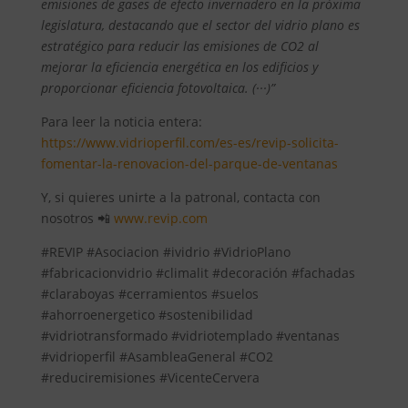
emisiones de gases de efecto invernadero en la próxima
legislatura, destacando que el sector del vidrio plano es
estratégico para reducir las emisiones de CO2 al
mejorar la eficiencia energética en los edificios y
proporcionar eficiencia fotovoltaica. (···)”
Para leer la noticia entera:
https://www.vidrioperfil.com/es-es/revip-solicita-
fomentar-la-renovacion-del-parque-de-ventanas
Y, si quieres unirte a la patronal, contacta con
nosotros 📲
www.revip.com
#REVIP #Asociacion #ividrio #VidrioPlano
#fabricacionvidrio #climalit #decoración #fachadas
#claraboyas #cerramientos #suelos
#ahorroenergetico #sostenibilidad
#vidriotransformado #vidriotemplado #ventanas
#vidrioperfil #AsambleaGeneral #CO2
#reduciremisiones #VicenteCervera