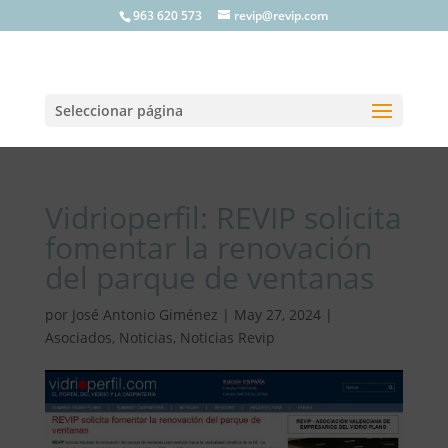
963 620 573
revip@revip.com
Seleccionar página
Vidrioperfil: REVIP solicita
fomentar la renovación
del parque de ventanas
por
José Antonio Giménez
|
May 27, 2024
|
Asociados
,
Noticias
,
Noticias Revip