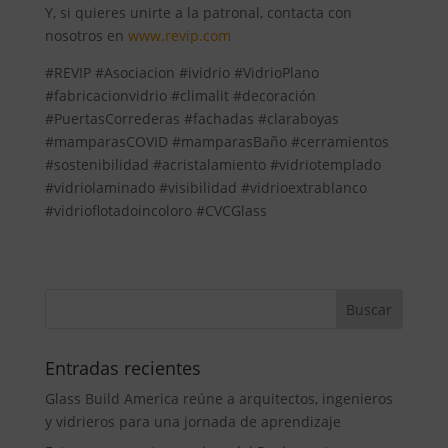
Y, si quieres unirte a la patronal, contacta con
nosotros en
www.revip.com
#REVIP #Asociacion #ividrio #VidrioPlano
#fabricacionvidrio #climalit #decoración
#PuertasCorrederas #fachadas #claraboyas
#mamparasCOVID #mamparasBaño #cerramientos
#sostenibilidad #acristalamiento #vidriotemplado
#vidriolaminado #visibilidad #vidrioextrablanco
#vidrioflotadoincoloro #CVCGlass
Entradas recientes
Glass Build America reúne a arquitectos, ingenieros
y vidrieros para una jornada de aprendizaje