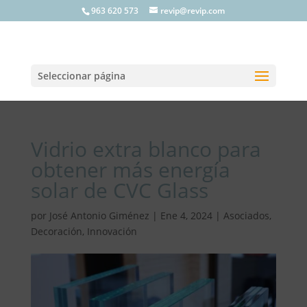
963 620 573
revip@revip.com
Seleccionar página
Vidrio extra blanco para
obtener más energía
solar de CVC Glass
por
José Antonio Giménez
|
Ene 4, 2024
|
Asociados
,
Decoración
,
Innovación