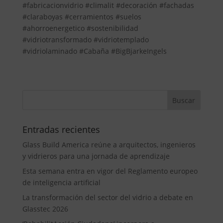
#fabricacionvidrio #climalit #decoración #fachadas
#claraboyas #cerramientos #suelos
#ahorroenergetico #sostenibilidad
#vidriotransformado #vidriotemplado
#vidriolaminado #Cabaña #BigBjarkeIngels
Entradas recientes
Glass Build America reúne a arquitectos, ingenieros
y vidrieros para una jornada de aprendizaje
Esta semana entra en vigor del Reglamento europeo
de inteligencia artificial
La transformación del sector del vidrio a debate en
Glasstec 2026