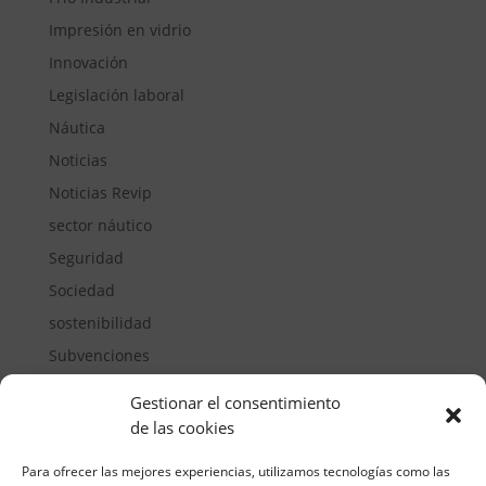
Impresión en vidrio
Innovación
Legislación laboral
Náutica
Noticias
Noticias Revip
sector náutico
Seguridad
Sociedad
sostenibilidad
Subvenciones
Suelos pisables
Gestionar el consentimiento
Transporte
de las cookies
Vivienda
Para ofrecer las mejores experiencias, utilizamos tecnologías como las