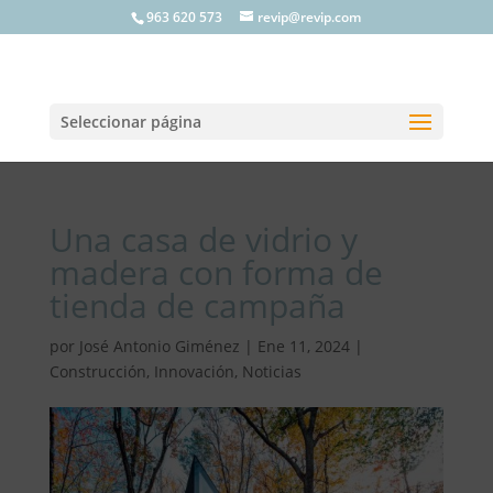
963 620 573
revip@revip.com
Seleccionar página
Una casa de vidrio y
madera con forma de
tienda de campaña
por
José Antonio Giménez
|
Ene 11, 2024
|
Construcción
,
Innovación
,
Noticias