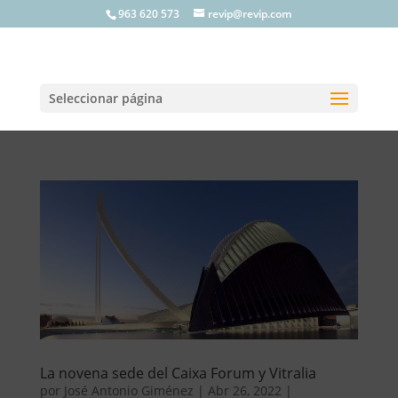
963 620 573
revip@revip.com
Seleccionar página
La novena sede del Caixa Forum y Vitralia
por
José Antonio Giménez
|
Abr 26, 2022
|