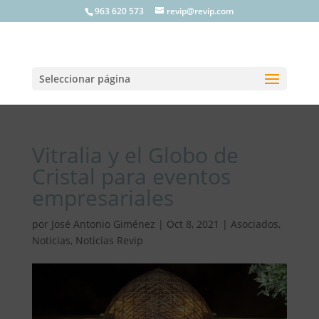
963 620 573
revip@revip.com
Seleccionar página
Vitralia y el Globo de
Cristal para eventos
empresariales
por
José Antonio Giménez
|
Oct 8, 2021
|
Asociados
,
Noticias
,
Noticias Revip