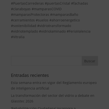
#PuertasCorrederas #puertasCristal #fachadas
#claraboyas #mamparasCOVID
#mamparasProtectoras #mamparasBaño
#cerramientos #suelos #ahorroenergetico
#sostenibilidad #vidriotransformado
#vidriotemplado #vidriolaminado #FeriaValencia
#Vitralia
Entradas recientes
Esta semana entra en vigor del Reglamento europeo
de inteligencia artificial
La transformación del sector del vidrio a debate en
Glasstec 2026
‘RehabilitAcción Ciudadana’ incorpora a