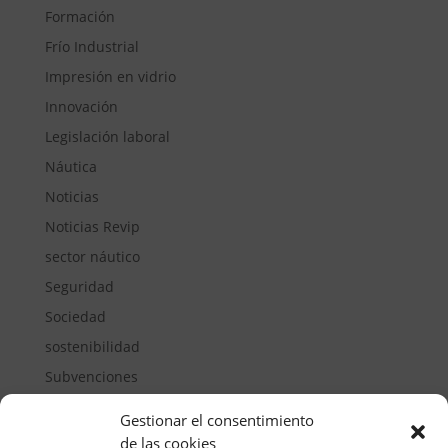
Formación
Frío Industrial
Impresión en vidrio
Innovación
Legislación laboral
Náutica
Noticias
Noticias Revip
sector náutico
Seguridad
Sociedad
sostenibilidad
Subvenciones
Suelos pisables
Gestionar el consentimiento
Transporte
de las cookies