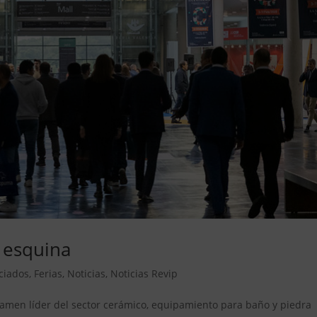
a esquina
ciados
,
Ferias
,
Noticias
,
Noticias Revip
rtamen líder del sector cerámico, equipamiento para baño y piedra