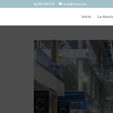
963 620 573
revip@revip.com
Inicio
La Asoci