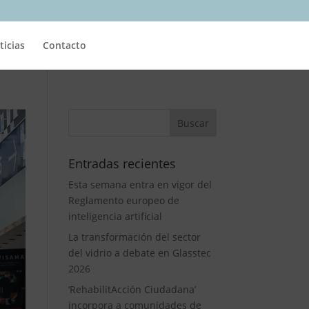
ticias
Contacto
Entradas recientes
Esta semana entra en vigor del
Reglamento europeo de
inteligencia artificial
La transformación del sector
del vidrio a debate en Glasstec
2026
‘RehabilitAcción Ciudadana’
incorpora a comunidades de