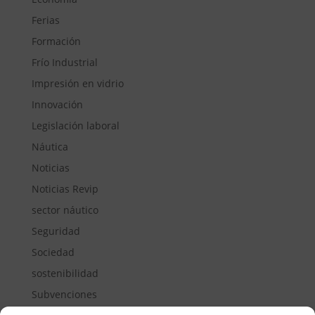
Ferias
Formación
Frío Industrial
Impresión en vidrio
Innovación
Legislación laboral
Náutica
Noticias
Noticias Revip
sector náutico
Seguridad
Sociedad
sostenibilidad
Subvenciones