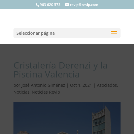
963 620 573
revip@revip.com
Seleccionar página
Cristalería Derenzi y la
Piscina Valencia
por
José Antonio Giménez
|
Oct 1, 2021
|
Asociados
,
Noticias
,
Noticias Revip