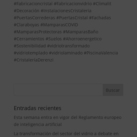
#Fabricacioncristal #Fabricacionvidrio #Climalit
#Decoración #InstalacionesCristalería
#PuertasCorrederas #PuertasCristal #Fachadas
#Claraboyas #MamparasCOVID
#MamparasProtectoras #MamparasBaño
#Cerramientos #Suelos #Ahorroenergetico
#Sostenibilidad #vidriotransformado
#vidriotemplado #vidriolaminado #PiscinaValencia
#CristaleríaDerenzi
Entradas recientes
Esta semana entra en vigor del Reglamento europeo
de inteligencia artificial
La transformación del sector del vidrio a debate en