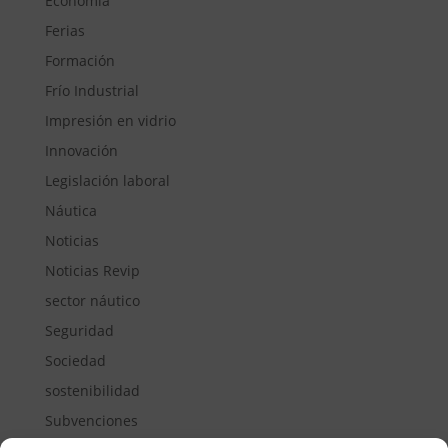
Economía
Ferias
Formación
Frío Industrial
Impresión en vidrio
Innovación
Legislación laboral
Náutica
Noticias
Noticias Revip
sector náutico
Seguridad
Sociedad
sostenibilidad
Subvenciones