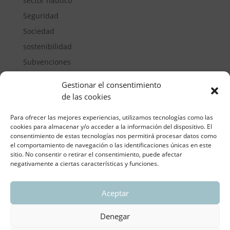
sector náutico
Seguridad
Sociedad
sostenibilidad
Subvenciones
Suelos pisables
Gestionar el consentimiento
Transporte
de las cookies
Vivienda
Para ofrecer las mejores experiencias, utilizamos tecnologías como las
cookies para almacenar y/o acceder a la información del dispositivo. El
consentimiento de estas tecnologías nos permitirá procesar datos como
el comportamiento de navegación o las identificaciones únicas en este
sitio. No consentir o retirar el consentimiento, puede afectar
negativamente a ciertas características y funciones.
Aceptar
ASOCIACIÓN REGIONAL VALENCIANA DE
EMPRESARIOS DEL VIDRIO PLANO
Denegar
Aviso legal y política de privacidad
| Política de