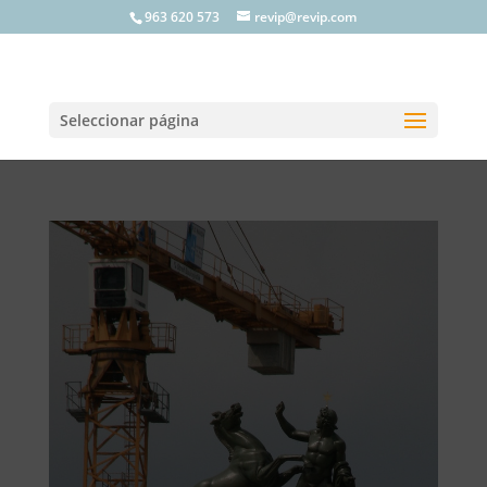
963 620 573
revip@revip.com
Seleccionar página