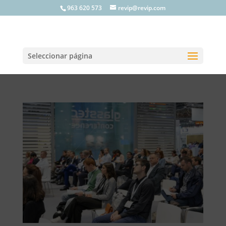
963 620 573
revip@revip.com
Seleccionar página