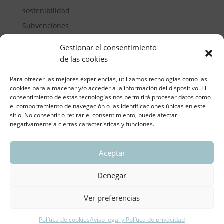
sostenibilidad
Subvenciones
Suelos pisables
Gestionar el consentimiento
Transporte
de las cookies
Vivienda
Para ofrecer las mejores experiencias, utilizamos tecnologías como las
cookies para almacenar y/o acceder a la información del dispositivo. El
consentimiento de estas tecnologías nos permitirá procesar datos como
el comportamiento de navegación o las identificaciones únicas en este
sitio. No consentir o retirar el consentimiento, puede afectar
negativamente a ciertas características y funciones.
Aceptar
ASOCIACIÓN REGIONAL VALENCIANA DE
EMPRESARIOS DEL VIDRIO PLANO
Denegar
Aviso legal y política de privacidad
| Política de
Cookies
Ver preferencias
Política de cookies
Aviso legal y Política de privacidad