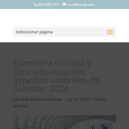
963 620 573
revip@revip.com
Seleccionar página
Economía circular y
Descarbonización,
aspectos centrales de
Glasstec 2024
por
José Antonio Giménez
|
Jul 31, 2024
|
Ferias
,
Noticias