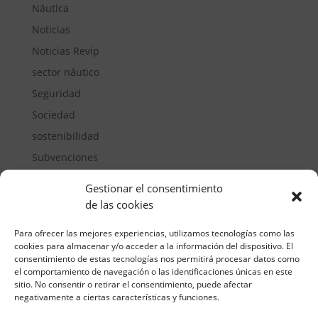
Náutica
Noticias
Noticias Revip
sector náutico
Seguridad
Sociedad
sostenibilidad
Subvenciones
Suelos pisables
Gestionar el consentimiento
Transporte
de las cookies
Vivienda
Para ofrecer las mejores experiencias, utilizamos tecnologías como las
cookies para almacenar y/o acceder a la información del dispositivo. El
consentimiento de estas tecnologías nos permitirá procesar datos como
el comportamiento de navegación o las identificaciones únicas en este
sitio. No consentir o retirar el consentimiento, puede afectar
negativamente a ciertas características y funciones.