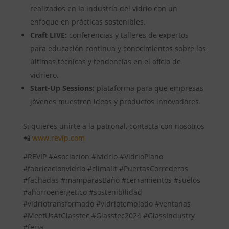
realizados en la industria del vidrio con un
enfoque en prácticas sostenibles.
Craft LIVE:
conferencias y talleres de expertos
para educación continua y conocimientos sobre las
últimas técnicas y tendencias en el oficio de
vidriero.
Start-Up Sessions:
plataforma para que empresas
jóvenes muestren ideas y productos innovadores.
Si quieres unirte a la patronal, contacta con nosotros
📲
www.revip.com
#REVIP #Asociacion #ividrio #VidrioPlano
#fabricacionvidrio #climalit #PuertasCorrederas
#fachadas #mamparasBaño #cerramientos #suelos
#ahorroenergetico #sostenibilidad
#vidriotransformado #vidriotemplado #ventanas
#MeetUsAtGlasstec #Glasstec2024 #GlassIndustry
#feria