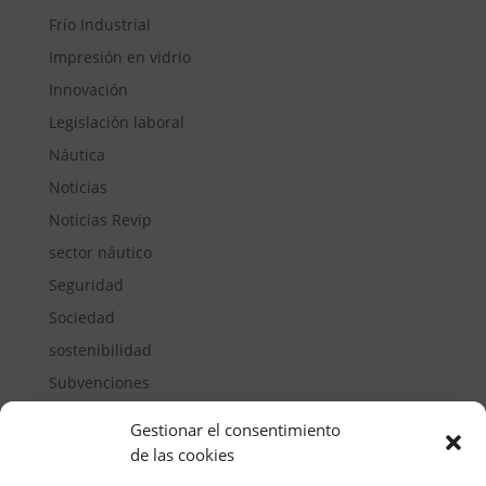
Frío Industrial
Impresión en vidrio
Innovación
Legislación laboral
Náutica
Noticias
Noticias Revip
sector náutico
Seguridad
Sociedad
sostenibilidad
Subvenciones
Suelos pisables
Gestionar el consentimiento
Transporte
de las cookies
Vivienda