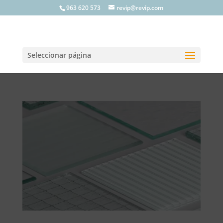
963 620 573
revip@revip.com
Seleccionar página