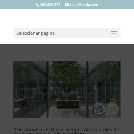
963 620 573
revip@revip.com
Seleccionar página
AGC anuncia las Declaraciones Ambientales de