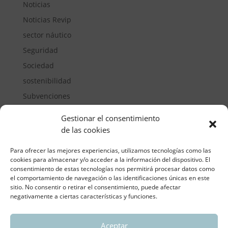
Noticias
Noticias Revip
sector náutico
Seguridad
Sociedad
sostenibilidad
Subvenciones
Suelos pisables
Gestionar el consentimiento
Transporte
de las cookies
Vivienda
Para ofrecer las mejores experiencias, utilizamos tecnologías como las
cookies para almacenar y/o acceder a la información del dispositivo. El
consentimiento de estas tecnologías nos permitirá procesar datos como
el comportamiento de navegación o las identificaciones únicas en este
sitio. No consentir o retirar el consentimiento, puede afectar
negativamente a ciertas características y funciones.
Aceptar