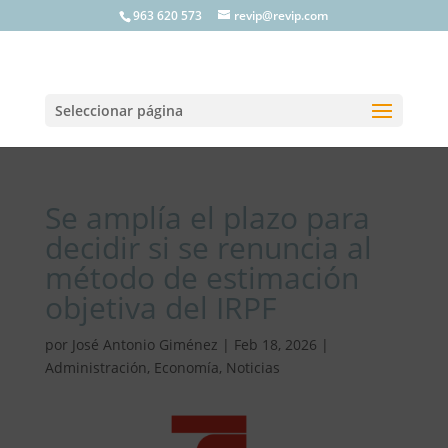
963 620 573
revip@revip.com
Seleccionar página
Se amplía el plazo para
decidir si se renuncia al
método de estimación
objetiva del IRPF
por
José Antonio Giménez
|
Feb 18, 2026
|
Administración
,
Economía
,
Noticias