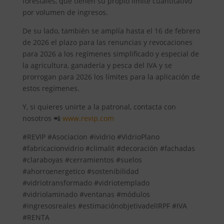
forestales, que tienen su propio límite cuantitativo
por volumen de ingresos.
De su lado, también se amplía hasta el 16 de febrero
de 2026 el plazo para las renuncias y revocaciones
para 2026 a los regímenes simplificado y especial de
la agricultura, ganadería y pesca del IVA y se
prorrogan para 2026 los límites para la aplicación de
estos regímenes.
Y, si quieres unirte a la patronal, contacta con
nosotros 📲
www.revip.com
#REVIP #Asociacion #ividrio #VidrioPlano
#fabricacionvidrio #climalit #decoración #fachadas
#claraboyas #cerramientos #suelos
#ahorroenergetico #sostenibilidad
#vidriotransformado #vidriotemplado
#vidriolaminado #ventanas #módulos
#ingresosreales #estimaciónobjetivadelIRPF #IVA
#RENTA