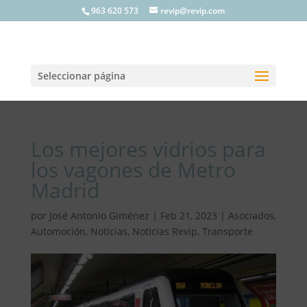
963 620 573
revip@revip.com
Seleccionar página
Los mejores vidrios para
los vagones de Metro
Madrid
por
José Antonio Giménez
|
Feb 21, 2023
|
Asociados
,
Automoción
,
Noticias
,
Noticias Revip
,
Transporte