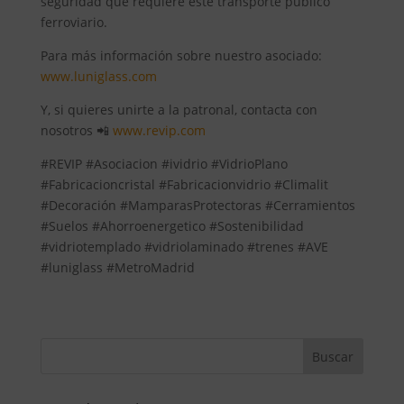
seguridad que requiere este transporte público
ferroviario.
Para más información sobre nuestro asociado:
www.luniglass.com
Y, si quieres unirte a la patronal, contacta con
nosotros 📲
www.revip.com
#REVIP #Asociacion #ividrio #VidrioPlano
#Fabricacioncristal #Fabricacionvidrio #Climalit
#Decoración #MamparasProtectoras #Cerramientos
#Suelos #Ahorroenergetico #Sostenibilidad
#vidriotemplado #vidriolaminado #trenes #AVE
#luniglass #MetroMadrid