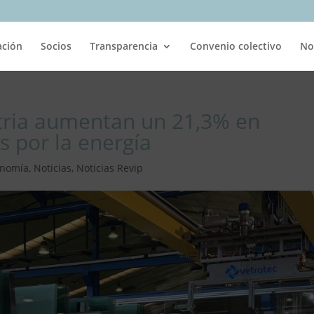
ación
Socios
Transparencia
Convenio colectivo
No
stria aumentan un 21,3% en
 por la energía
onomía
,
Noticias
,
Noticias Revip