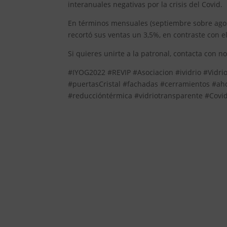
interanuales negativas por la crisis del Covid.
En términos mensuales (septiembre sobre agost
recortó sus ventas un 3,5%, en contraste con
Si quieres unirte a la patronal, contacta con n
#IYOG2022 #REVIP #Asociacion #ividrio #Vidrio
#puertasCristal #fachadas #cerramientos #aho
#reduccióntérmica #vidriotransparente #Covid