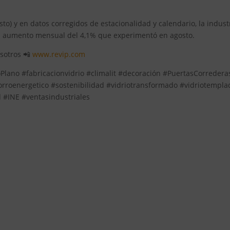
o) y en datos corregidos de estacionalidad y calendario, la indust
 el aumento mensual del 4,1% que experimentó en agosto.
osotros 📲
www.revip.com
Plano #fabricacionvidrio #climalit #decoración #PuertasCorredera
rroenergetico #sostenibilidad #vidriotransformado #vidriotempla
 #INE #ventasindustriales