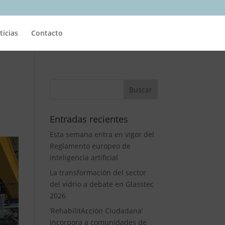
ticias
Contacto
Entradas recientes
Esta semana entra en vigor del
Reglamento europeo de
inteligencia artificial
La transformación del sector
del vidrio a debate en Glasstec
2026
‘RehabilitAcción Ciudadana’
incorpora a comunidades de