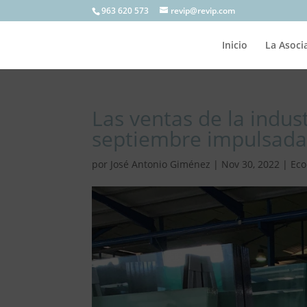
963 620 573
revip@revip.com
Inicio
La Asoci
Las ventas de la indu
septiembre impulsadas
por
José Antonio Giménez
|
Nov 30, 2022
|
Ec