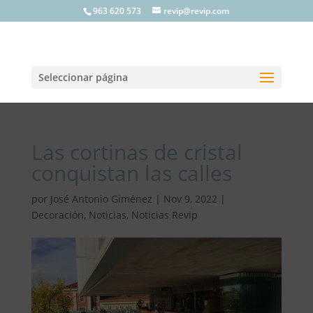
963 620 573
revip@revip.com
Seleccionar página
Las cortinas de cristal
conquistan las calles
por
José Antonio Giménez
|
Nov 9, 2022
|
Decoración
,
Noticias
,
Noticias Revip