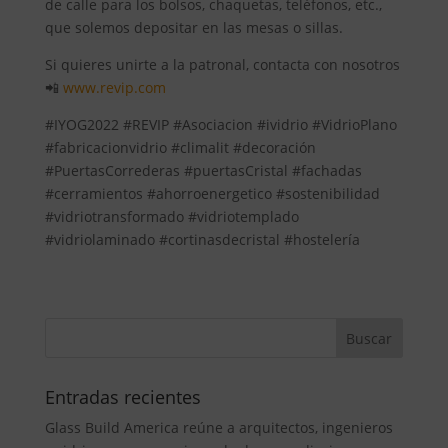
de calle para los bolsos, chaquetas, teléfonos, etc.,
que solemos depositar en las mesas o sillas.
Si quieres unirte a la patronal, contacta con nosotros
📲
www.revip.com
#IYOG2022 #REVIP #Asociacion #ividrio #VidrioPlano
#fabricacionvidrio #climalit #decoración
#PuertasCorrederas #puertasCristal #fachadas
#cerramientos #ahorroenergetico #sostenibilidad
#vidriotransformado #vidriotemplado
#vidriolaminado #cortinasdecristal #hostelería
Entradas recientes
Glass Build America reúne a arquitectos, ingenieros