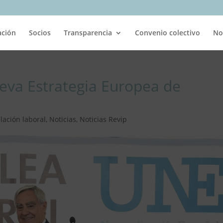
ación
Socios
Transparencia
Convenio colectivo
No
eva Estrategia Europea de
slación laboral
,
Noticias
,
Noticias Revip