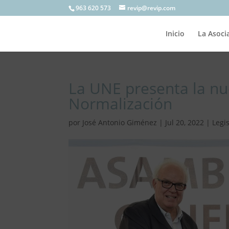
963 620 573
revip@revip.com
Inicio
La Asoci
La UNE presenta la nu
Normalización
por
José Antonio Giménez
|
Jul 20, 2022
|
Legi