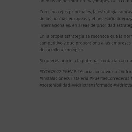
además de permitir un mayor apoyo a la compe
Con cinco ejes principales, la estrategia subra
de las normas europeas y el necesario lidera
internacionales, en áreas de prioridad estraté
En la propia estrategia se reconoce que la no
competitivo y que proporciona a las empresas
desarrollo tecnológico.
Si quieres unirte a la patronal, contacta con n
#IYOG2022 #REVIP #Asociacion #ividrio #VidrioP
#InstalacionesCristalería #PuertasCorrederas
#sostenibilidad #vidriotransformado #vidrio