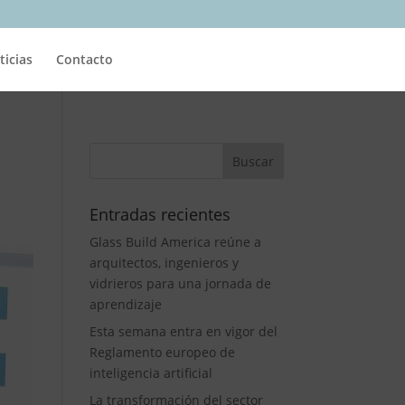
ticias
Contacto
Entradas recientes
Glass Build America reúne a
arquitectos, ingenieros y
vidrieros para una jornada de
aprendizaje
Esta semana entra en vigor del
Reglamento europeo de
inteligencia artificial
La transformación del sector