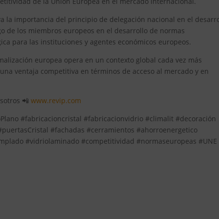
titividad de la Unión Europea en el mercado internacional.
ya la importancia del principio de delegación nacional en el desarro
zgo de los miembros europeos en el desarrollo de normas
gica para las instituciones y agentes económicos europeos.
rmalización europea opera en un contexto global cada vez más
 una ventaja competitiva en términos de acceso al mercado y en
osotros 📲
www.revip.com
lano #fabricacioncristal #fabricacionvidrio #climalit #decoración
 #puertasCristal #fachadas #cerramientos #ahorroenergetico
templado #vidriolaminado #competitividad #normaseuropeas #UNE