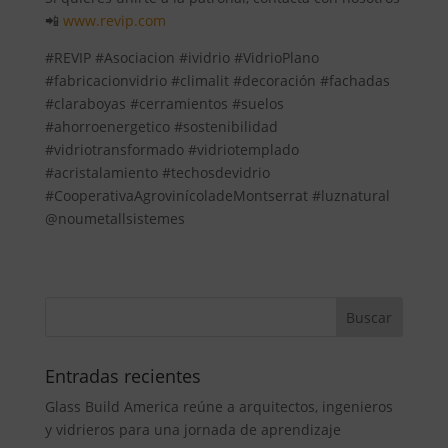
📲
www.revip.com
#REVIP #Asociacion #ividrio #VidrioPlano
#fabricacionvidrio #climalit #decoración #fachadas
#claraboyas #cerramientos #suelos
#ahorroenergetico #sostenibilidad
#vidriotransformado #vidriotemplado
#acristalamiento #techosdevidrio
#CooperativaAgrovinícoladeMontserrat #luznatural
@noumetallsistemes
Entradas recientes
Glass Build America reúne a arquitectos, ingenieros
y vidrieros para una jornada de aprendizaje