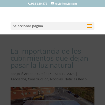
963 620 573
revip@revip.com
Seleccionar página
La importancia de los
cubrimientos que dejan
pasar la luz natural
por
José Antonio Giménez
|
Sep 12, 2025
|
Asociados
,
Construcción
,
Noticias
,
Noticias Revip