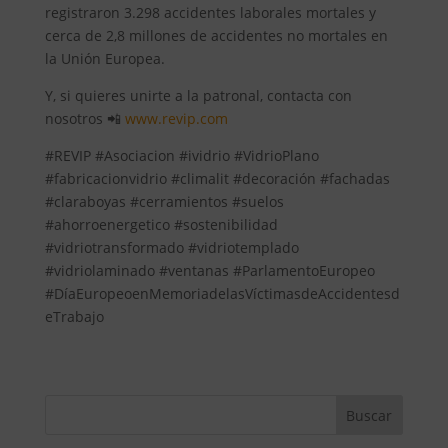
registraron 3.298 accidentes laborales mortales y
cerca de 2,8 millones de accidentes no mortales en
la Unión Europea.
Y, si quieres unirte a la patronal, contacta con
nosotros 📲
www.revip.com
#REVIP #Asociacion #ividrio #VidrioPlano
#fabricacionvidrio #climalit #decoración #fachadas
#claraboyas #cerramientos #suelos
#ahorroenergetico #sostenibilidad
#vidriotransformado #vidriotemplado
#vidriolaminado #ventanas #ParlamentoEuropeo
#DíaEuropeoenMemoriadelasVíctimasdeAccidentesd
eTrabajo