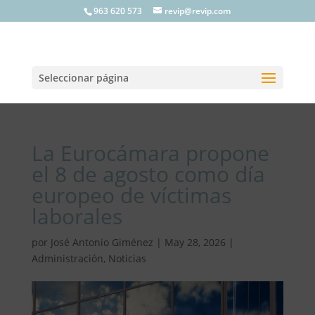
963 620 573
revip@revip.com
Seleccionar página
La Eurocámara propone
el 8 de agosto como día
europeo de víctimas
laborales
por
José Antonio Giménez
|
May 28, 2026
|
Administración
,
Noticias