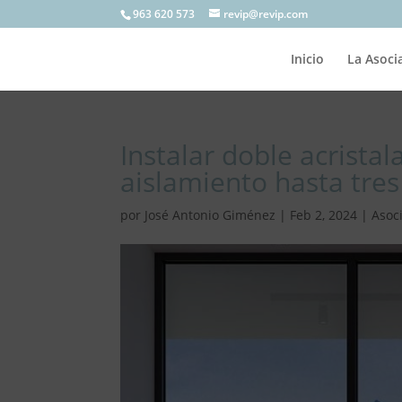
963 620 573
revip@revip.com
Inicio
La Asoci
Instalar doble acrista
aislamiento hasta tres
por
José Antonio Giménez
|
Feb 2, 2024
|
Asoc