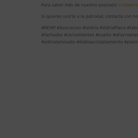
Para saber más de nuestro asociado:
cristaler
Si quieres unirte a la patronal, contacta con n
#REVIP #Asociacion #ividrio #VidrioPlano #fab
#fachadas #cerramientos #suelos #ahorroener
#vidriolaminado #dobleacristalamiento #plani