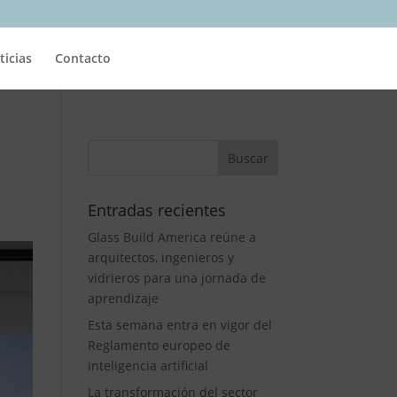
ticias
Contacto
Entradas recientes
Glass Build America reúne a
arquitectos, ingenieros y
vidrieros para una jornada de
aprendizaje
Esta semana entra en vigor del
Reglamento europeo de
inteligencia artificial
La transformación del sector