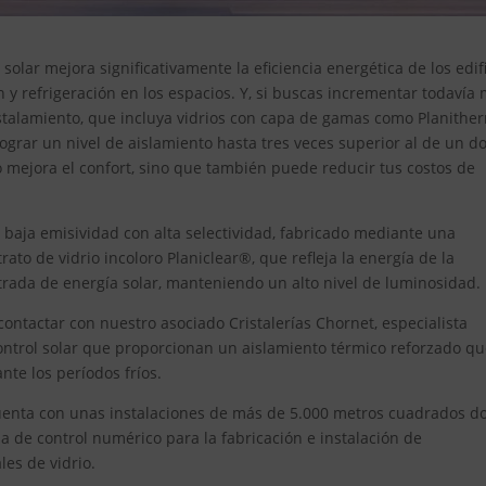
solar mejora significativamente la eficiencia energética de los edifi
 y refrigeración en los espacios. Y, si buscas incrementar todavía
cristalamiento, que incluya vidrios con capa de gamas como Planithe
lograr un nivel de aislamiento hasta tres veces superior al de un d
o mejora el confort, sino que también puede reducir tus costos de
 y baja emisividad con alta selectividad, fabricado mediante una
rato de vidrio incoloro Planiclear®, que refleja la energía de la
entrada de energía solar, manteniendo un alto nivel de luminosidad.
ontactar con nuestro asociado Cristalerías Chornet, especialista
e control solar que proporcionan un aislamiento térmico reforzado q
ante los períodos fríos.
 cuenta con unas instalaciones de más de 5.000 metros cuadrados 
a de control numérico para la fabricación e instalación de
es de vidrio.