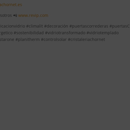
iachornet.es
osotros 📲
www.revip.com
ricacionvidrio #climalit #decoración #puertascorrederas #puertasCr
getico #sostenibilidad #vidriotransformado #vidriotemplado
starone #planitherm #controlsolar #cristaleriachornet