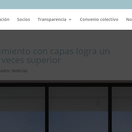
ación
Socios
Transparencia
Convenio colectivo
No
lamiento con capas logra un
 veces superior
iados
,
Noticias