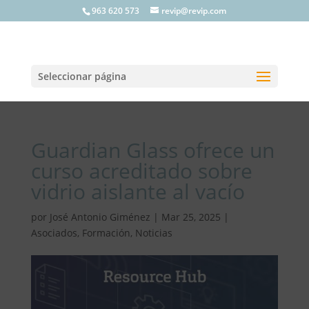
963 620 573
revip@revip.com
Seleccionar página
Guardian Glass ofrece un
curso acreditado sobre
vidrio aislante al vacío
por
José Antonio Giménez
|
Mar 25, 2025
|
Asociados
,
Formación
,
Noticias