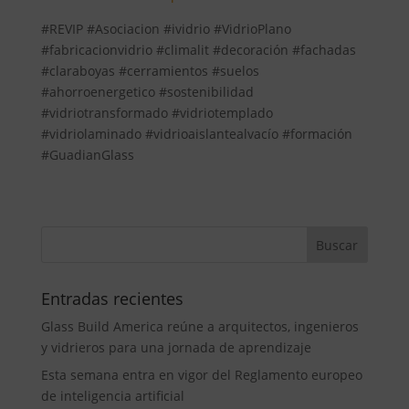
#REVIP #Asociacion #ividrio #VidrioPlano
#fabricacionvidrio #climalit #decoración #fachadas
#claraboyas #cerramientos #suelos
#ahorroenergetico #sostenibilidad
#vidriotransformado #vidriotemplado
#vidriolaminado #vidrioaislantealvacío #formación
#GuadianGlass
Entradas recientes
Glass Build America reúne a arquitectos, ingenieros
y vidrieros para una jornada de aprendizaje
Esta semana entra en vigor del Reglamento europeo
de inteligencia artificial