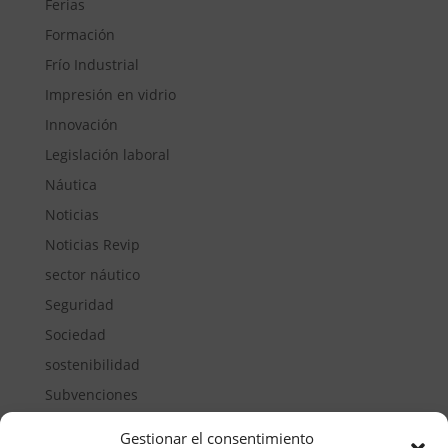
Ferias
Formación
Frío Industrial
Impresión en vidrio
Innovación
Legislación laboral
Náutica
Noticias
Noticias Revip
sector náutico
Seguridad
Sociedad
sostenibilidad
Subvenciones
Suelos pisables
Gestionar el consentimiento