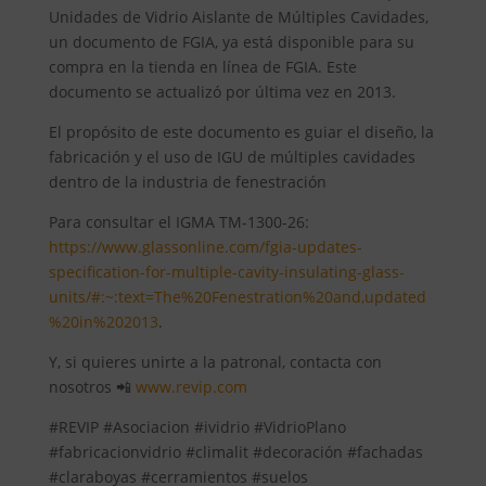
Unidades de Vidrio Aislante de Múltiples Cavidades,
un documento de FGIA, ya está disponible para su
compra en la tienda en línea de FGIA. Este
documento se actualizó por última vez en 2013.
El propósito de este documento es guiar el diseño, la
fabricación y el uso de IGU de múltiples cavidades
dentro de la industria de fenestración
Para consultar el IGMA TM-1300-26:
https://www.glassonline.com/fgia-updates-
specification-for-multiple-cavity-insulating-glass-
units/#:~:text=The%20Fenestration%20and,updated
%20in%202013
.
Y, si quieres unirte a la patronal, contacta con
nosotros 📲
www.revip.com
#REVIP #Asociacion #ividrio #VidrioPlano
#fabricacionvidrio #climalit #decoración #fachadas
#claraboyas #cerramientos #suelos