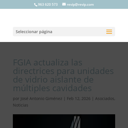
963 620 573
revip@revip.com
Seleccionar página
FGIA actualiza las
directrices para unidades
de vidrio aislante de
múltiples cavidades
por
José Antonio Giménez
|
Feb 12, 2026
|
Asociados
,
Noticias