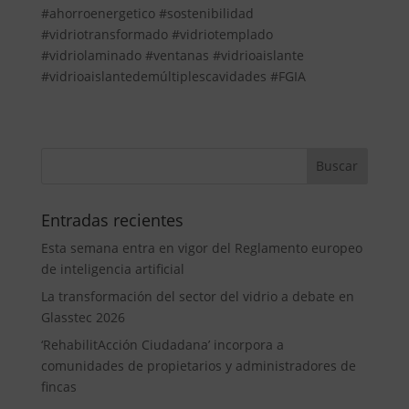
#ahorroenergetico #sostenibilidad
#vidriotransformado #vidriotemplado
#vidriolaminado #ventanas #vidrioaislante
#vidrioaislantedemúltiplescavidades #FGIA
Entradas recientes
Esta semana entra en vigor del Reglamento europeo
de inteligencia artificial
La transformación del sector del vidrio a debate en
Glasstec 2026
‘RehabilitAcción Ciudadana’ incorpora a
comunidades de propietarios y administradores de
fincas