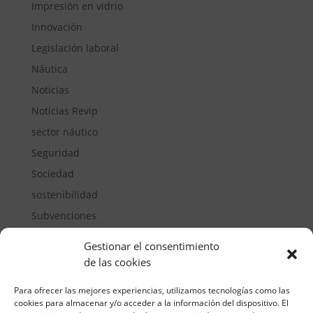
Impresión en vidrio
Innovación
Legislación laboral
Náutica
Noticias
Noticias Revip
sector náutico
Seguridad
Sociedad
sostenibilidad
Subvenciones
Suelos pisables
Gestionar el consentimiento
Transporte
de las cookies
Vivienda
Para ofrecer las mejores experiencias, utilizamos tecnologías como las
cookies para almacenar y/o acceder a la información del dispositivo. El