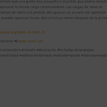
ue permite que una grieta muy pequeña e invisible, que podría resisti
 aplicarse la misma carga continuamente. Las cargas de nieve en
estantes de vidrio o la presión del agua en un acuario son ejemplos
les pueden aparecer horas, días o incluso meses después de la prim
iaonline.org/IGMA-TR-3401-25
 nosotros 📲
www.revip.com
ricacionvidrio #climalit #decoración #fachadas #claraboyas
stenibilidad #vidriotransformado #vidriotemplado #vidriolaminad