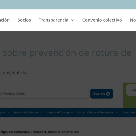
ación
Socios
Transparencia
Convenio colectivo
No
e sobre prevención de rotura de
iados
,
Noticias