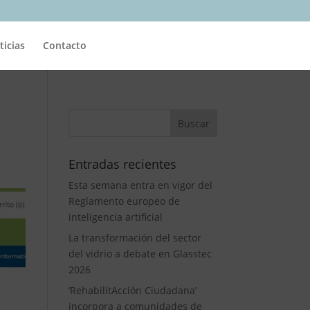
ticias
Contacto
Entradas recientes
Esta semana entra en vigor del
Reglamento europeo de
inteligencia artificial
La transformación del sector
del vidrio a debate en Glasstec
2026
‘RehabilitAcción Ciudadana’
incorpora a comunidades de