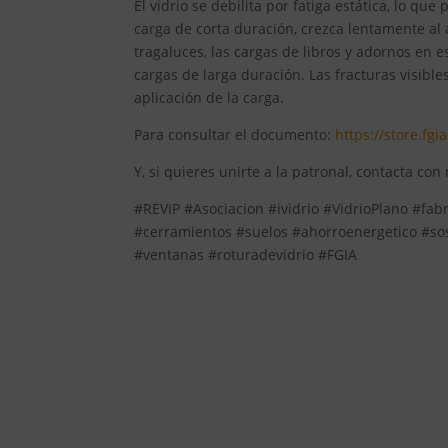
El vidrio se debilita por fatiga estática, lo q
carga de corta duración, crezca lentamente al
tragaluces, las cargas de libros y adornos en 
cargas de larga duración. Las fracturas visib
aplicación de la carga.
Para consultar el documento:
https://store.fg
Y, si quieres unirte a la patronal, contacta con
#REVIP #Asociacion #ividrio #VidrioPlano #fab
#cerramientos #suelos #ahorroenergetico #so
#ventanas #roturadevidrio #FGIA