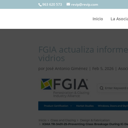
963 620 573
revip@revip.com
Inicio
La Asoci
FGIA actualiza inform
vidrios
por
José Antonio Giménez
|
Feb 5, 2026
|
Asoc