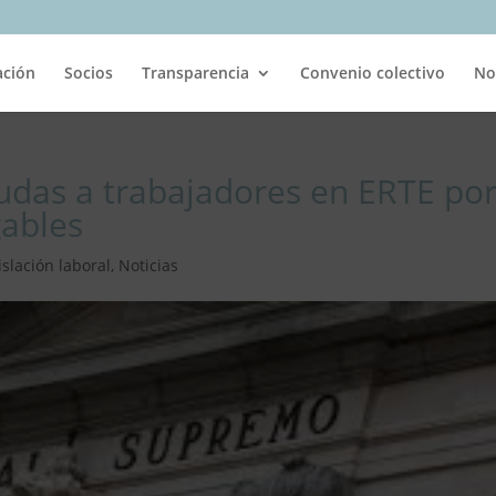
ación
Socios
Transparencia
Convenio colectivo
No
yudas a trabajadores en ERTE por
ables
islación laboral
,
Noticias