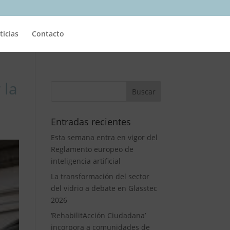
ticias
Contacto
 la
Entradas recientes
Esta semana entra en vigor del
Reglamento europeo de
inteligencia artificial
La transformación del sector
del vidrio a debate en Glasstec
2026
‘RehabilitAcción Ciudadana’
incorpora a comunidades de