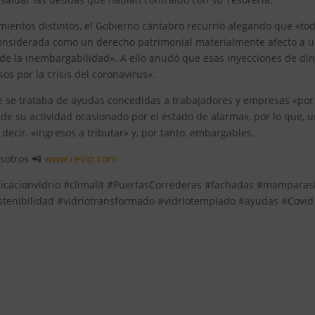
ientos distintos, el Gobierno cántabro recurrió alegando que «to
considerada como un derecho patrimonial materialmente afecto a 
io de la inembargabilidad». A ello anudó que esas inyecciones de di
os por la crisis del coronavirus».
ue se trataba de ayudas concedidas a trabajadores y empresas «por
 de su actividad ocasionado por el estado de alarma», por lo que, 
 decir, «ingresos a tributar» y, por tanto, embargables.
osotros 📲
www.revip.com
bricacionvidrio #climalit #PuertasCorrederas #fachadas #mampara
stenibilidad #vidriotransformado #vidriotemplado #ayudas #Covid