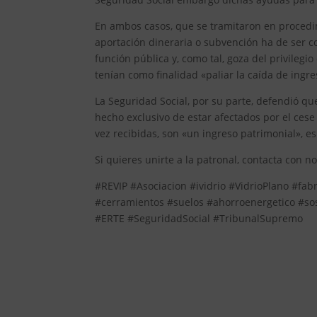
En ambos casos, que se tramitaron en procedim
aportación dineraria o subvención ha de ser 
función pública y, como tal, goza del privileg
tenían como finalidad «paliar la caída de ingres
La Seguridad Social, por su parte, defendió q
hecho exclusivo de estar afectados por el cese
vez recibidas, son «un ingreso patrimonial», es
Si quieres unirte a la patronal, contacta con n
#REVIP #Asociacion #ividrio #VidrioPlano #fa
#cerramientos #suelos #ahorroenergetico #so
#ERTE #SeguridadSocial #TribunalSupremo