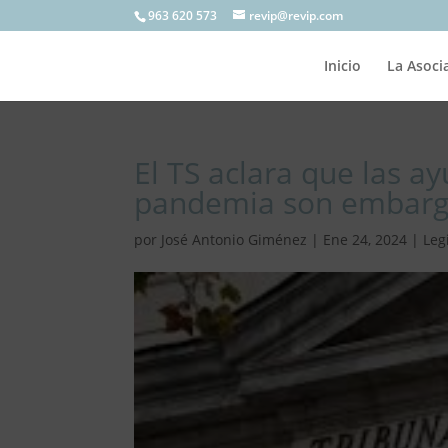
963 620 573
revip@revip.com
Inicio
La Asoci
El TS aclara que las a
pandemia son embarg
por
José Antonio Giménez
|
Ene 24, 2024
|
Leg